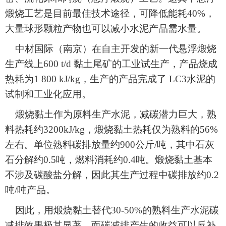
煅烧工艺是目前最佳技术途径，可降低能耗40%，
大量球形颗粒产物也可以减小水泥产品需水量。
中材国际（南京）在自主开发的新一代悬浮煅烧
生产线上600 t/d 黏土尾矿的工业试生产，产品烧成
热耗为1 800 kJ/kg，生产的产品完成了 LC3水泥的
试制和工业化应用。
煅烧黏土作为原料生产水泥，减碳潜力巨大，熟
料热耗约3200kJ/kg，煅烧黏土热耗仅为熟料的56%
左右。单位熟料碳排放量约900公斤/吨，其中石灰
石分解约0.5吨，燃料消耗约0.4吨。煅烧黏土基本
不涉及碳酸盐分解，因此其生产过程中碳排放约0.2
吨/吨产品。
因此，用煅烧黏土替代30-50%的熟料生产水泥碳
减排效果极其显著，而碳减排产生的收益可以反补