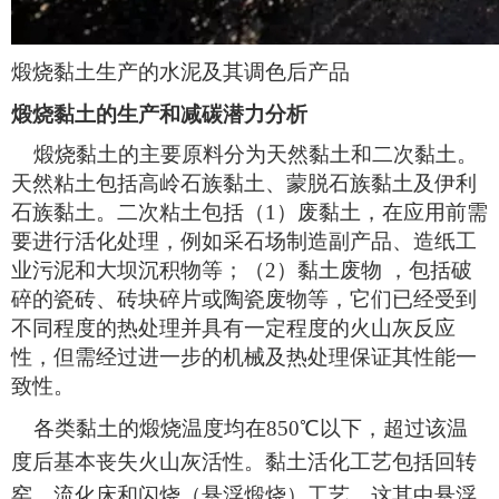
煅烧黏土生产的水泥及其调色后产品
煅烧黏土的生产和减碳潜力分析
煅烧黏土的主要原料分为天然黏土和二次黏土。
天然粘土包括高岭石族黏土、蒙脱石族黏土及伊利
石族黏土。二次粘土包括（1）废黏土，在应用前需
要进行活化处理，例如采石场制造副产品、造纸工
业污泥和大坝沉积物等；（2）黏土废物 ，包括破
碎的瓷砖、砖块碎片或陶瓷废物等，它们已经受到
不同程度的热处理并具有一定程度的火山灰反应
性，但需经过进一步的机械及热处理保证其性能一
致性。
各类黏土的煅烧温度均在850℃以下，超过该温
度后基本丧失火山灰活性。黏土活化工艺包括回转
窑、流化床和闪烧（悬浮煅烧）工艺。这其中悬浮