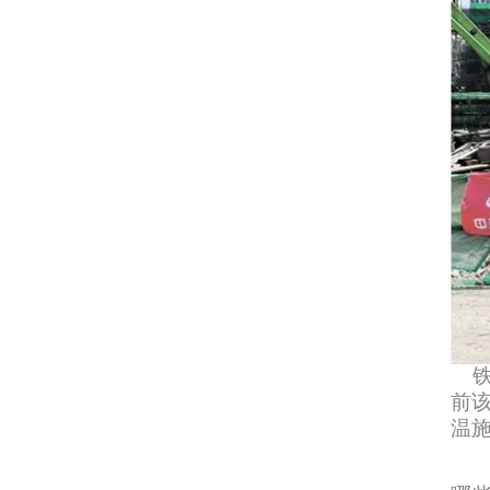
铁
前
温