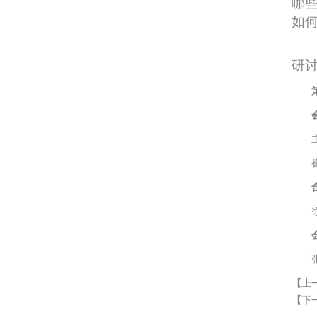
哪
如
研
徐
【上
【下