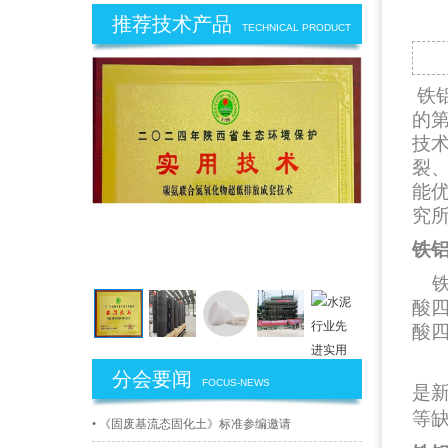
推荐技术产品
TECHNICAL PRODUCT
铁
的
技
裂
能
究
铁
铁
酸
酸
分会要闻
FOCUS-NEWS
是
等
• 《固废基流态固化土》标准参编邀请