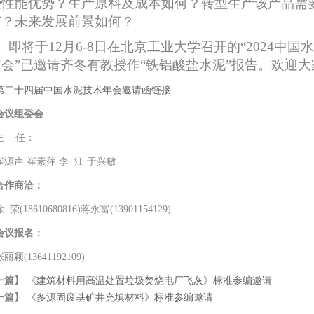
些性能优势？生产原料及成本如何？转型生产该产品需
何？未来发展前景如何？
即将于12月6-8日在北京工业大学召开的“2024中
讨会”已邀请齐冬有教授作“铁铝酸盐水泥”报告。欢迎
第二十四届中国水泥技术年会邀请函链接
会议组委会
主 任：
崔源声 崔素萍 李 江 于兴敏
合作商洽：
 荣(18610680816)蒋永富(13901154129)
会议报名：
张丽颖(13641192109)
一篇】
《建筑材料用高温处置垃圾焚烧电厂飞灰》标准参编邀请
一篇】
《多源固废基矿井充填材料》标准参编邀请