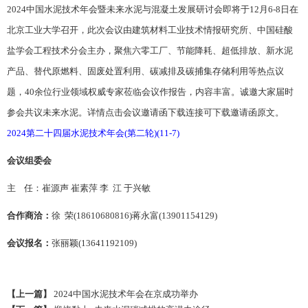
2024中国水泥技术年会暨未来水泥与混凝土发展研讨会即将于12月6-8日在
北京工业大学召开，此次会议由建筑材料工业技术情报研究所、中国硅酸
盐学会工程技术分会主办，聚焦六零工厂、节能降耗、超低排放、新水泥
产品、替代原燃料、固废处置利用、碳减排及碳捕集存储利用等热点议
题，40余位行业领域权威专家莅临会议作报告，内容丰富。诚邀大家届时
参会共议未来水泥。详情点击会议邀请函下载连接可下载邀请函原文。
2024第二十四届水泥技术年会(第二轮)(11-7)
会议组委会
主 任：崔源声 崔素萍 李 江 于兴敏
合作商洽：
徐 荣(18610680816)蒋永富(13901154129)
会议报名：
张丽颖(13641192109)
【上一篇】
2024中国水泥技术年会在京成功举办